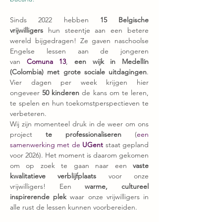
Sinds 2022 hebben 
15 Belgische 
vrijwilligers 
hun steentje aan een betere 
wereld bijgedragen! Ze gaven naschoolse 
Engelse lessen aan de jongeren 
van 
Comuna 13
, 
een
wijk in Medellín 
(Colombia) met grote sociale uitdagingen
. 
Vier dagen per week krijgen hier 
ongeveer 
50 kinderen
 de kans om te leren, 
te spelen en hun toekomstperspectieven te 
verbeteren. 
Wij zijn momenteel druk in de weer om ons 
project 
te professionaliseren
 (
een 
samenwerking met de 
UGent
 staat gepland 
voor 2026). Het moment is daarom gekomen 
om op zoek te gaan naar een 
vaste 
kwalitatieve verblijfplaats
 voor onze 
vrijwilligers!
Een 
warme, cultureel 
inspirerende plek
 waar onze vrijwilligers in 
alle rust de lessen kunnen voorbereiden. 