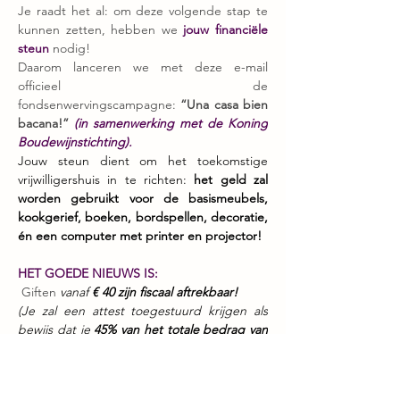
Je raadt het al: om deze volgende stap te 
kunnen zetten, hebben we 
jouw financiële 
steun
 nodig! 
Daarom lanceren we met deze e-mail 
officieel de 
fondsenwervingscampagne: 
“Una casa bien 
bacana!”
(in samenwerking met de Koning 
Boudewijnstichting). 
Jouw steun dient om het toekomstige 
vrijwilligershuis in te richten: 
het geld zal 
worden gebruikt voor de basismeubels, 
kookgerief, boeken, bordspellen, decoratie, 
én een computer met printer en projector!
HET GOEDE NIEUWS IS:
 Giften 
vanaf 
€ 40 zijn fiscaal aftrekbaar!
(Je zal een attest toegestuurd krijgen als 
bewijs dat je 
45% van het totale bedrag van 
de gift
 via jouw belastingen zal 
terugkrijgen ).