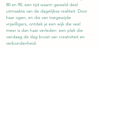
80 en 90, een tijd waarin geweld deel 
uitmaakte van de dagelijkse realiteit. Door 
haar ogen, en die van toegewijde 
vrijwilligers, ontdek je een wijk die veel 
meer is dan haar verleden: een plek die 
vandaag de dag bruist van creativiteit en 
verbondenheid.
We zijn trots je uit te nodigen voor de 2e 
boekpresentatie, georganiseerd in "De 
Studio" in CC De Steiger in Mjende (de 
thuisstad van de 2 vertalers: Alexander en 
Arne).
Wat mag je verwachten?
Vrijwilligers van Intercambio zullen 
fragmenten voorlezen en hun persoonlijke 
ervaringen in de wijk delen;…
Afficher plus