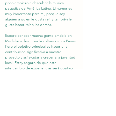
poco empiezo a descubrir la música 
pegadiza de América Latina. El humor es 
muy importante para mí, porque soy 
alguien a quien le gusta reír y también le 
gusta hacer reír a los demás.
Espero conocer mucha gente amable en 
Medellín y descubrir la cultura de los Paisas. 
Pero el objetivo principal es hacer una 
contribución significativa a nuestro 
proyecto y así ayudar a crecer a la juventud 
local. Estoy seguro de que este 
intercambio de experiencias será positivo 
tanto para los estudiantes como para mí. 
Sólo estaré satisfecho si tengo que 
regresar a Bélgica con el corazón 
apesadumbrado.
(Nathan)
Hola qué hubo ? Me llamo Nathan.